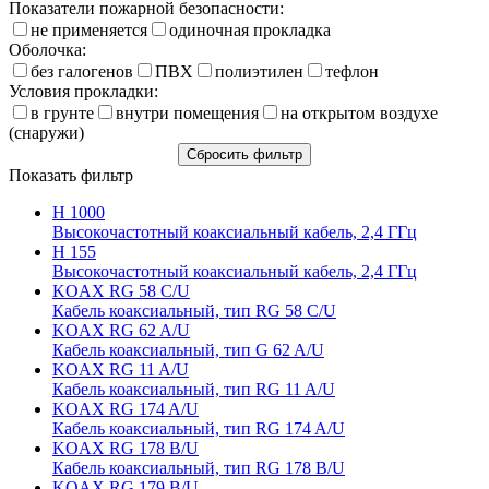
Показатели пожарной безопасности:
не применяется
одиночная прокладка
Оболочка:
без галогенов
ПВХ
полиэтилен
тефлон
Условия прокладки:
в грунте
внутри помещения
на открытом воздухе
(снаружи)
Показать фильтр
H 1000
Высокочастотный коаксиальный кабель, 2,4 ГГц
H 155
Высокочастотный коаксиальный кабель, 2,4 ГГц
KOAX RG 58 C/U
Кабель коаксиальный, тип RG 58 C/U
KOAX RG 62 A/U
Кабель коаксиальный, тип G 62 A/U
KOAX RG 11 A/U
Кабель коаксиальный, тип RG 11 A/U
KOAX RG 174 A/U
Кабель коаксиальный, тип RG 174 A/U
KOAX RG 178 B/U
Кабель коаксиальный, тип RG 178 B/U
KOAX RG 179 B/U